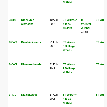
M Siska
98303
Diospyros
10 Aug
BT Wursten
BT
BT Wurs
whyteana
2018
A Iqbal
Wursten
M Siska
A Iqbal
AI093
100461
Disa hircicornis
21 Feb
BT Wursten
BT Wurs
2019
P Ballings
M Siska
100497
Disa ornithantha
21 Feb
BT Wursten
BT Wurs
2019
P Ballings
M Siska
97430
Disa praecox
17 Aug
BT Wursten
BT Wurs
2018
A Iqbal
M Siska