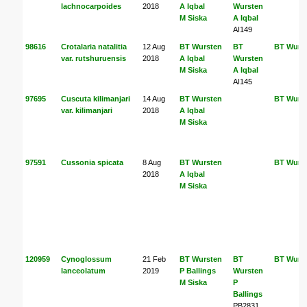
lachnocarpoides
2018
A Iqbal
Wursten
M Siska
A Iqbal
AI149
98616
Crotalaria natalitia
12 Aug
BT Wursten
BT
BT Wurs
var. rutshuruensis
2018
A Iqbal
Wursten
M Siska
A Iqbal
AI145
97695
Cuscuta kilimanjari
14 Aug
BT Wursten
BT Wurs
var. kilimanjari
2018
A Iqbal
M Siska
97591
Cussonia spicata
8 Aug
BT Wursten
BT Wurs
2018
A Iqbal
M Siska
120959
Cynoglossum
21 Feb
BT Wursten
BT
BT Wurs
lanceolatum
2019
P Ballings
Wursten
M Siska
P
Ballings
PB2831