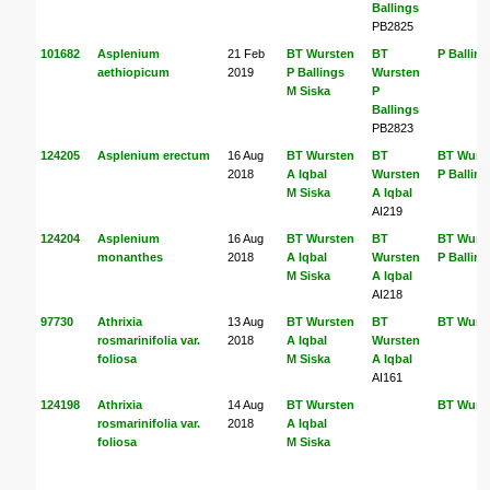
Ballings
PB2825
101682
Asplenium
21 Feb
BT Wursten
BT
P Balling
aethiopicum
2019
P Ballings
Wursten
M Siska
P
Ballings
PB2823
124205
Asplenium erectum
16 Aug
BT Wursten
BT
BT Wurs
2018
A Iqbal
Wursten
P Balling
M Siska
A Iqbal
AI219
124204
Asplenium
16 Aug
BT Wursten
BT
BT Wurs
monanthes
2018
A Iqbal
Wursten
P Balling
M Siska
A Iqbal
AI218
97730
Athrixia
13 Aug
BT Wursten
BT
BT Wurs
rosmarinifolia var.
2018
A Iqbal
Wursten
foliosa
M Siska
A Iqbal
AI161
124198
Athrixia
14 Aug
BT Wursten
BT Wurs
rosmarinifolia var.
2018
A Iqbal
foliosa
M Siska