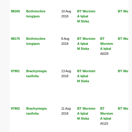
98169
Bothriocline
10 Aug
BT Wursten
BT Wurs
longipes
2018
A Iqbal
M Siska
98170
Bothriocline
8 Aug
BT Wursten
BT
BT Wurs
longipes
2018
A Iqbal
Wursten
M Siska
A Iqbal
AI029
97901
Brachystegia
13 Aug
BT Wursten
BT Wurs
taxifolia
2018
A Iqbal
M Siska
97902
Brachystegia
11 Aug
BT Wursten
BT
BT Wurs
taxifolia
2018
A Iqbal
Wursten
M Siska
A Iqbal
AI115