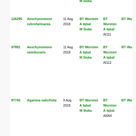
M Siska
126295
Aeschynomene
11 Aug
BT Wursten
BT
BT Wurs
rubrofarinacea
2018
A Iqbal
Wursten
M Siska
A Iqbal
AI111
97891
Aeschynomene
11 Aug
BT Wursten
BT
BT Wurs
semilunaris
2018
A Iqbal
Wursten
M Siska
A Iqbal
AI112
97742
Agarista salicifolia
9 Aug
BT Wursten
BT
BT Wurs
2018
A Iqbal
Wursten
M Siska
A Iqbal
AI064