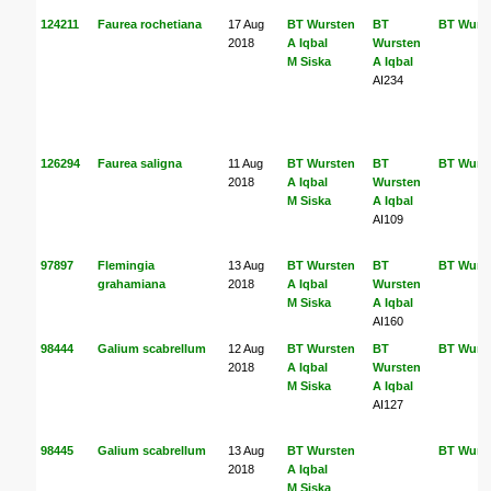
124211
Faurea rochetiana
17 Aug
BT Wursten
BT
BT Wurs
2018
A Iqbal
Wursten
M Siska
A Iqbal
AI234
126294
Faurea saligna
11 Aug
BT Wursten
BT
BT Wurs
2018
A Iqbal
Wursten
M Siska
A Iqbal
AI109
97897
Flemingia
13 Aug
BT Wursten
BT
BT Wurs
grahamiana
2018
A Iqbal
Wursten
M Siska
A Iqbal
AI160
98444
Galium scabrellum
12 Aug
BT Wursten
BT
BT Wurs
2018
A Iqbal
Wursten
M Siska
A Iqbal
AI127
98445
Galium scabrellum
13 Aug
BT Wursten
BT Wurs
2018
A Iqbal
M Siska