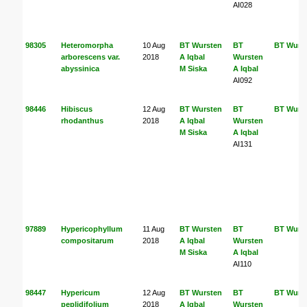
AI028
98305
Heteromorpha
10 Aug
BT Wursten
BT
BT Wurs
arborescens var.
2018
A Iqbal
Wursten
abyssinica
M Siska
A Iqbal
AI092
98446
Hibiscus
12 Aug
BT Wursten
BT
BT Wurs
rhodanthus
2018
A Iqbal
Wursten
M Siska
A Iqbal
AI131
97889
Hypericophyllum
11 Aug
BT Wursten
BT
BT Wurs
compositarum
2018
A Iqbal
Wursten
M Siska
A Iqbal
AI110
98447
Hypericum
12 Aug
BT Wursten
BT
BT Wurs
peplidifolium
2018
A Iqbal
Wursten