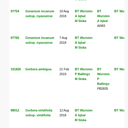
97754
Geranium incanum
10 Aug
BT Wursten
BT
BT Wurs
subsp. nyassense
2018
A Iqbal
Wursten
M Siska
A Iqbal
AI083
97760
Geranium incanum
7 Aug
BT Wursten
BT Wurs
subsp. nyassense
2018
A Iqbal
M Siska
101826
Gerbera ambigua
21 Feb
BT Wursten
BT
BT Wurs
2019
P Ballings
Wursten
M Siska
P
Ballings
PB2835
98012
Gerbera viridifolia
12 Aug
BT Wursten
BT Wurs
subsp. viridifolia
2018
A Iqbal
M Siska