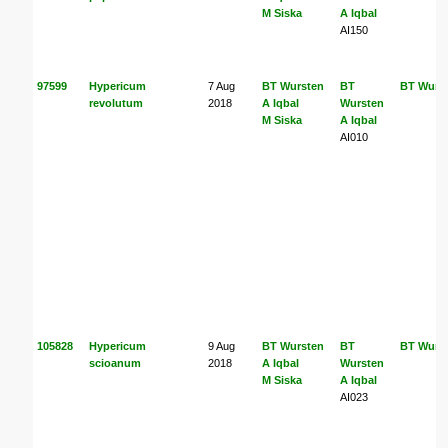
M Siska
A Iqbal
AI150
97599
Hypericum
7 Aug
BT Wursten
BT
BT Wurs
revolutum
2018
A Iqbal
Wursten
M Siska
A Iqbal
AI010
105828
Hypericum
9 Aug
BT Wursten
BT
BT Wurs
scioanum
2018
A Iqbal
Wursten
M Siska
A Iqbal
AI023