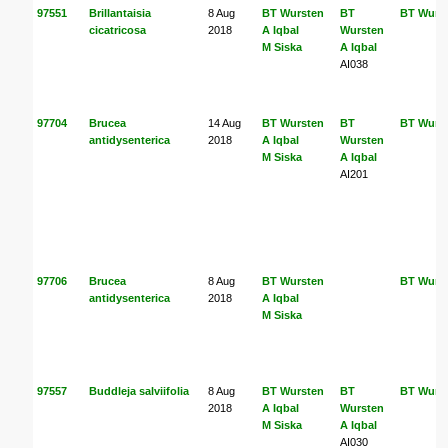
97551
Brillantaisia
8 Aug
BT Wursten
BT
BT Wurs
cicatricosa
2018
A Iqbal
Wursten
M Siska
A Iqbal
AI038
97704
Brucea
14 Aug
BT Wursten
BT
BT Wurs
antidysenterica
2018
A Iqbal
Wursten
M Siska
A Iqbal
AI201
97706
Brucea
8 Aug
BT Wursten
BT Wurs
antidysenterica
2018
A Iqbal
M Siska
97557
Buddleja salviifolia
8 Aug
BT Wursten
BT
BT Wurs
2018
A Iqbal
Wursten
M Siska
A Iqbal
AI030