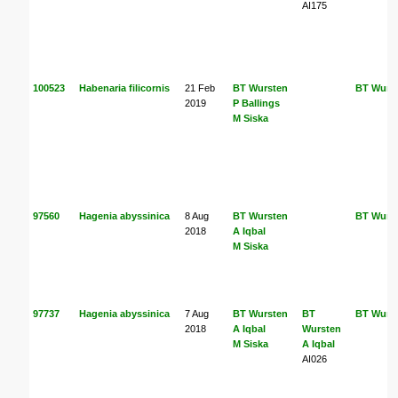
AI175
100523
Habenaria filicornis
21 Feb
BT Wursten
BT Wurs
2019
P Ballings
M Siska
97560
Hagenia abyssinica
8 Aug
BT Wursten
BT Wurs
2018
A Iqbal
M Siska
97737
Hagenia abyssinica
7 Aug
BT Wursten
BT
BT Wurs
2018
A Iqbal
Wursten
M Siska
A Iqbal
AI026