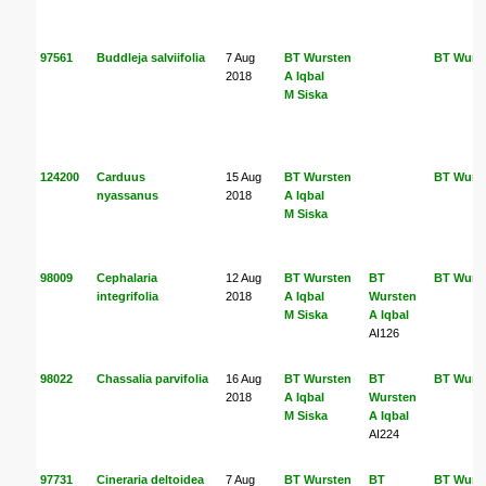
97561
Buddleja salviifolia
7 Aug
BT Wursten
BT Wurs
2018
A Iqbal
M Siska
124200
Carduus
15 Aug
BT Wursten
BT Wurs
nyassanus
2018
A Iqbal
M Siska
98009
Cephalaria
12 Aug
BT Wursten
BT
BT Wurs
integrifolia
2018
A Iqbal
Wursten
M Siska
A Iqbal
AI126
98022
Chassalia parvifolia
16 Aug
BT Wursten
BT
BT Wurs
2018
A Iqbal
Wursten
M Siska
A Iqbal
AI224
97731
Cineraria deltoidea
7 Aug
BT Wursten
BT
BT Wurs