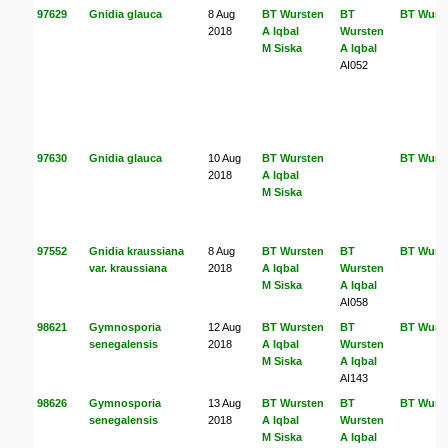
97629
Gnidia glauca
8 Aug
BT Wursten
BT
BT Wurs
2018
A Iqbal
Wursten
M Siska
A Iqbal
AI052
97630
Gnidia glauca
10 Aug
BT Wursten
BT Wurs
2018
A Iqbal
M Siska
97552
Gnidia kraussiana
8 Aug
BT Wursten
BT
BT Wurs
var. kraussiana
2018
A Iqbal
Wursten
M Siska
A Iqbal
AI058
98621
Gymnosporia
12 Aug
BT Wursten
BT
BT Wurs
senegalensis
2018
A Iqbal
Wursten
M Siska
A Iqbal
AI143
98626
Gymnosporia
13 Aug
BT Wursten
BT
BT Wurs
senegalensis
2018
A Iqbal
Wursten
M Siska
A Iqbal