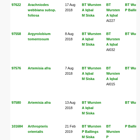
97622
Arachniodes
17 Aug
BT Wursten
BT
BT Wurs
webbiana subsp.
2018
A Iqbal
Wursten
P Balling
foliosa
M Siska
A Iqbal
AI227
97558
Argyrolobium
8 Aug
BT Wursten
BT
BT Wurs
tomentosum
2018
A Iqbal
Wursten
M Siska
A Iqbal
AI032
97576
Artemisia afra
7 Aug
BT Wursten
BT
BT Wurs
2018
A Iqbal
Wursten
M Siska
A Iqbal
AI015
97580
Artemisia afra
13 Aug
BT Wursten
BT Wurs
2018
A Iqbal
M Siska
101684
Arthropteris
21 Feb
BT Wursten
BT
P Balling
orientalis
2019
P Ballings
Wursten
M Siska
P