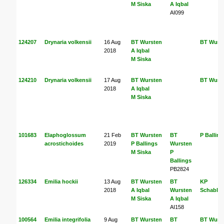
M Siska
A Iqbal
AI099
124207
Drynaria volkensii
16 Aug
BT Wursten
BT Wurs
2018
A Iqbal
M Siska
124210
Drynaria volkensii
17 Aug
BT Wursten
BT Wurs
2018
A Iqbal
M Siska
101683
Elaphoglossum
21 Feb
BT Wursten
BT
P Balling
acrostichoides
2019
P Ballings
Wursten
M Siska
P
Ballings
PB2824
126334
Emilia hockii
13 Aug
BT Wursten
BT
KP
2018
A Iqbal
Wursten
Schable
M Siska
A Iqbal
AI158
100564
Emilia integrifolia
9 Aug
BT Wursten
BT
BT Wurs