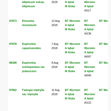
ellipticum subsp.
2018
A Iqbal
Wursten
ellipticum
M Siska
A Iqbal
AI117
97873
Eriosema
12 Aug
BT Wursten
BT
BT Wurs
montanum
2018
A Iqbal
Wursten
M Siska
A Iqbal
AI136
97878
Euphorbia
7 Aug
BT Wursten
BT
BT Wurs
cyparissioides
2018
A Iqbal
Wursten
M Siska
A Iqbal
AI007
98308
Euphorbia
8 Aug
BT Wursten
BT
BT Wurs
schimperiana var.
2018
A Iqbal
Wursten
pubescens
M Siska
A Iqbal
AI045
97852
Fadogia triphylla
11 Aug
BT Wursten
BT
BT Wurs
var. triphylla
2018
A Iqbal
Wursten
M Siska
A Iqbal
AI122