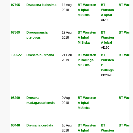
97705
Dracaena laxissima
14 Aug
BT Wursten
BT
BT Wurs
2018
A Iqbal
Wursten
M Siska
A Iqbal
AI202
97569
Droogmansia
12 Aug
BT Wursten
BT
BT Wurs
pteropus
2018
A Iqbal
Wursten
M Siska
A Iqbal
AI130
100522
Drosera burkeana
21 Feb
BT Wursten
BT
BT Wurs
2019
P Ballings
Wursten
M Siska
P
Ballings
PB2828
98299
Drosera
9 Aug
BT Wursten
BT Wurs
madagascariensis
2018
A Iqbal
M Siska
98448
Drymaria cordata
10 Aug
BT Wursten
BT
BT Wurs
2018
A Iqbal
Wursten