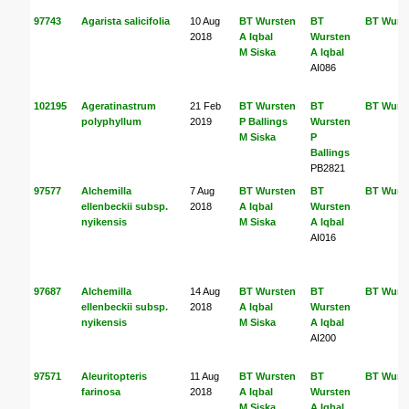
97743
Agarista salicifolia
10 Aug
BT Wursten
BT
BT Wurs
2018
A Iqbal
Wursten
M Siska
A Iqbal
AI086
102195
Ageratinastrum
21 Feb
BT Wursten
BT
BT Wurs
polyphyllum
2019
P Ballings
Wursten
M Siska
P
Ballings
PB2821
97577
Alchemilla
7 Aug
BT Wursten
BT
BT Wurs
ellenbeckii subsp.
2018
A Iqbal
Wursten
nyikensis
M Siska
A Iqbal
AI016
97687
Alchemilla
14 Aug
BT Wursten
BT
BT Wurs
ellenbeckii subsp.
2018
A Iqbal
Wursten
nyikensis
M Siska
A Iqbal
AI200
97571
Aleuritopteris
11 Aug
BT Wursten
BT
BT Wurs
farinosa
2018
A Iqbal
Wursten
M Siska
A Iqbal