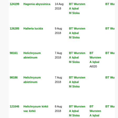
124199
Hagenia abyssinica
14 Aug
BT Wursten
BT Wurs
2018
A Iqbal
M Siska
126285
Halleria lucida
9 Aug
BT Wursten
BT Wurs
2018
A Iqbal
M Siska
98161
Helichrysum
7 Aug
BT Wursten
BT
BT Wurs
abietinum
2018
A Iqbal
Wursten
M Siska
A Iqbal
AI020
98186
Helichrysum
7 Aug
BT Wursten
BT Wurs
abietinum
2018
A Iqbal
M Siska
121046
Helichrysum kirkii
8 Aug
BT Wursten
BT
BT Wurs
var. kirkii
2018
A Iqbal
Wursten
M Siska
A Iqbal