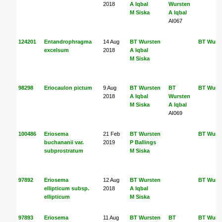
2018
A Iqbal
Wursten
M Siska
A Iqbal
AI067
124201
Entandrophragma
14 Aug
BT Wursten
BT Wurs
excelsum
2018
A Iqbal
M Siska
98298
Eriocaulon pictum
9 Aug
BT Wursten
BT
BT Wurs
2018
A Iqbal
Wursten
M Siska
A Iqbal
AI069
100486
Eriosema
21 Feb
BT Wursten
BT Wurs
buchananii var.
2019
P Ballings
subprostratum
M Siska
97892
Eriosema
12 Aug
BT Wursten
BT Wurs
ellipticum subsp.
2018
A Iqbal
ellipticum
M Siska
97893
Eriosema
11 Aug
BT Wursten
BT
BT Wurs