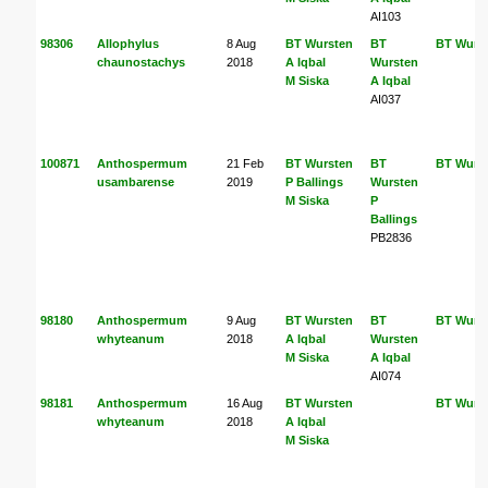
AI103
98306
Allophylus
8 Aug
BT Wursten
BT
BT Wurs
chaunostachys
2018
A Iqbal
Wursten
M Siska
A Iqbal
AI037
100871
Anthospermum
21 Feb
BT Wursten
BT
BT Wurs
usambarense
2019
P Ballings
Wursten
M Siska
P
Ballings
PB2836
98180
Anthospermum
9 Aug
BT Wursten
BT
BT Wurs
whyteanum
2018
A Iqbal
Wursten
M Siska
A Iqbal
AI074
98181
Anthospermum
16 Aug
BT Wursten
BT Wurs
whyteanum
2018
A Iqbal
M Siska