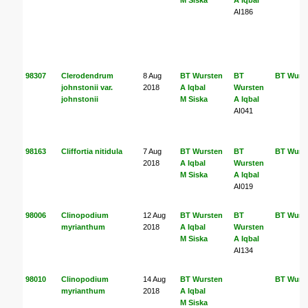
M Siska
A Iqbal
AI186
98307
Clerodendrum
8 Aug
BT Wursten
BT
BT Wurs
johnstonii var.
2018
A Iqbal
Wursten
johnstonii
M Siska
A Iqbal
AI041
98163
Cliffortia nitidula
7 Aug
BT Wursten
BT
BT Wurs
2018
A Iqbal
Wursten
M Siska
A Iqbal
AI019
98006
Clinopodium
12 Aug
BT Wursten
BT
BT Wurs
myrianthum
2018
A Iqbal
Wursten
M Siska
A Iqbal
AI134
98010
Clinopodium
14 Aug
BT Wursten
BT Wurs
myrianthum
2018
A Iqbal
M Siska