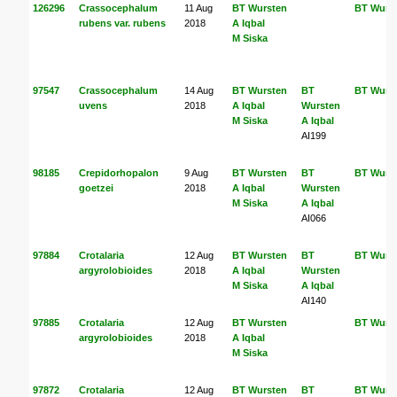
126296
Crassocephalum
11 Aug
BT Wursten
BT Wurs
rubens var. rubens
2018
A Iqbal
M Siska
97547
Crassocephalum
14 Aug
BT Wursten
BT
BT Wurs
uvens
2018
A Iqbal
Wursten
M Siska
A Iqbal
AI199
98185
Crepidorhopalon
9 Aug
BT Wursten
BT
BT Wurs
goetzei
2018
A Iqbal
Wursten
M Siska
A Iqbal
AI066
97884
Crotalaria
12 Aug
BT Wursten
BT
BT Wurs
argyrolobioides
2018
A Iqbal
Wursten
M Siska
A Iqbal
AI140
97885
Crotalaria
12 Aug
BT Wursten
BT Wurs
argyrolobioides
2018
A Iqbal
M Siska
97872
Crotalaria
12 Aug
BT Wursten
BT
BT Wurs