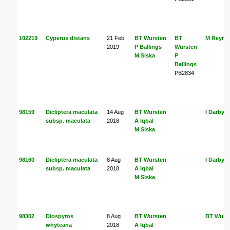
102219
Cyperus distans
21 Feb
BT Wursten
BT
M Reynd
2019
P Ballings
Wursten
M Siska
P
Ballings
PB2834
98159
Dicliptera maculata
14 Aug
BT Wursten
I Darbysh
subsp. maculata
2018
A Iqbal
M Siska
98160
Dicliptera maculata
8 Aug
BT Wursten
I Darbysh
subsp. maculata
2018
A Iqbal
M Siska
98302
Diospyros
8 Aug
BT Wursten
BT Wurs
whyteana
2018
A Iqbal