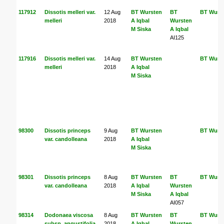
117912
Dissotis melleri var.
12 Aug
BT Wursten
BT
BT Wurs
melleri
2018
A Iqbal
Wursten
M Siska
A Iqbal
AI125
117916
Dissotis melleri var.
14 Aug
BT Wursten
BT Wurs
melleri
2018
A Iqbal
M Siska
98300
Dissotis princeps
9 Aug
BT Wursten
BT Wurs
var. candolleana
2018
A Iqbal
M Siska
98301
Dissotis princeps
8 Aug
BT Wursten
BT
BT Wurs
var. candolleana
2018
A Iqbal
Wursten
M Siska
A Iqbal
AI057
98314
Dodonaea viscosa
8 Aug
BT Wursten
BT
BT Wurs
subsp. angustifolia
2018
A Iqbal
Wursten