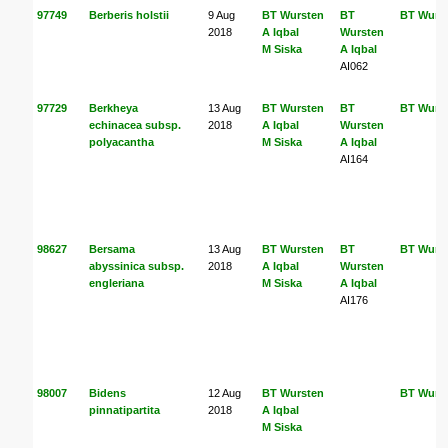
97749
Berberis holstii
9 Aug
BT Wursten
BT
BT Wurs
2018
A Iqbal
Wursten
M Siska
A Iqbal
AI062
97729
Berkheya
13 Aug
BT Wursten
BT
BT Wurs
echinacea subsp.
2018
A Iqbal
Wursten
polyacantha
M Siska
A Iqbal
AI164
98627
Bersama
13 Aug
BT Wursten
BT
BT Wurs
abyssinica subsp.
2018
A Iqbal
Wursten
engleriana
M Siska
A Iqbal
AI176
98007
Bidens
12 Aug
BT Wursten
BT Wurs
pinnatipartita
2018
A Iqbal
M Siska