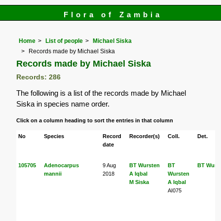
Flora of Zambia
Home
List of people
Michael Siska
Records made by Michael Siska
Records made by Michael Siska
Records: 286
The following is a list of the records made by Michael
Siska in species name order.
Click on a column heading to sort the entries in that column
No
Species
Record
Recorder(s)
Coll.
Det.
date
105705
Adenocarpus
9 Aug
BT Wursten
BT
BT Wurs
mannii
2018
A Iqbal
Wursten
M Siska
A Iqbal
AI075