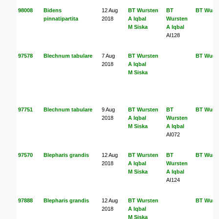
98008
Bidens
12 Aug
BT Wursten
BT
BT Wurs
pinnatipartita
2018
A Iqbal
Wursten
M Siska
A Iqbal
AI128
97578
Blechnum tabulare
7 Aug
BT Wursten
BT Wurs
2018
A Iqbal
M Siska
97751
Blechnum tabulare
9 Aug
BT Wursten
BT
BT Wurs
2018
A Iqbal
Wursten
M Siska
A Iqbal
AI072
97570
Blepharis grandis
12 Aug
BT Wursten
BT
BT Wurs
2018
A Iqbal
Wursten
M Siska
A Iqbal
AI124
97888
Blepharis grandis
12 Aug
BT Wursten
BT Wurs
2018
A Iqbal
M Siska